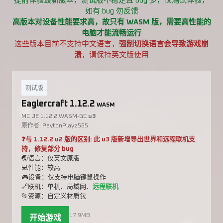
提前体验最新版本，测试版不稳定且 bug 多，仅测试体验，
如有 bug 勿反馈
高版本对设备性能要求高，故只有 WASM 版，需要高性能的
电脑才能流畅运行
这些版本目前不支持中文语言，
强制切换语言会导致游戏崩
溃
，请保持英文版使用
测试版
Eaglercraft 1.12.2
WASM
MC JE 1.12.2 WASM-GC
u3
原作者: PeytonPlayz585
❓与 1.12.2 u2 版的区别: 此 u3 版新增导出世界和远程联机支
持，修复部分 bug
🌏语言：仅英文原版
💻性能：较高
🎮设备：仅支持电脑键鼠操作
🔗联机：单机、局域网、
远程联机
📂资源：自定义材质包
17.9MB
开始游戏