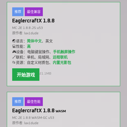
推荐
最佳兼容
EaglercraftX 1.8.8
MC JE 1.8.8 JS u53
原作者: lax1dude
🌏语言：
简体中文
、英文
💻性能：
高
🎮设备：电脑键鼠操作、
手机触屏操作
🔗联机：单机、局域网、
远程联机
📂资源：自定义材质包、
内置光影包
21.1MB
开始游戏
推荐
最佳性能
EaglercraftX 1.8.8
WASM
MC JE 1.8.8 WASM-GC u53
原作者: lax1dude